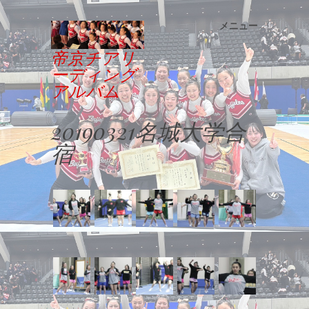
メニュー
コンテンツへスキップ
帝京チアリ
ーディング
アルバム
20190321名城大学合
宿